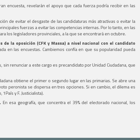
gran encuesta, revelarán el apoyo que cada fuerza podría recibir en las
ción de evitar el desgaste de las candidaturas más atractivas o evitar la
incipales fuerzas a evitar las competencias internas. Por lo tanto, en las
ra los legisladores provinciales, a la que se encontrará en octubre.
s de la oposición (CFK y Massa) a nivel nacional con el candidato
erada en las encuestas. Cambiemos confía en que su popularidad pueda
s, sin renunciar a este cargo es precandidato por Unidad Ciudadana, que
dadana obtiene el primer o segundo lugar en las primarias. Se abre una
 voto peronista se dispersa en tres opciones. Si en cambio, el dilema es
País y F. Justicialista).
.
En esa geografía, que concentra el 39% del electorado nacional, los