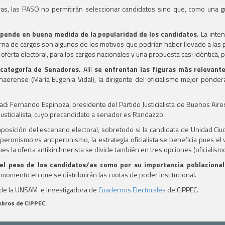
turas, las PASO no permitirán seleccionar candidatos sino que, como una 
 depende en buena medida de la popularidad de los candidatos.
La inten
rna de cargos son algunos de los motivos que podrían haber llevado a las pr
erta electoral, para los cargos nacionales y una propuesta casi idéntica, pa
 categoría de Senadores.
Allí
se enfrentan las figuras más relevante
aerense (María Eugenia Vidal), la dirigente del oficialismo mejor pond
d: Fernando Espinoza, presidente del Partido Justicialista de Buenos Aire
 Justicialista, cuyo precandidato a senador es Randazzo.
sición del escenario electoral, sobretodo si la candidata de Unidad Ciu
 peronismo vs antiperonismo, la estrategia oficialista se beneficia pues el
la oferta antikirchnerista se divide también en tres opciones (oficialismo, 1
 el peso de los candidatos/as como por su importancia poblacional
momento en que se distribuirán las cuotas de poder institucional.
o de la UNSAM e Investigadora de
Cuadernos Electorales
de CIPPEC.
embros de CIPPEC.