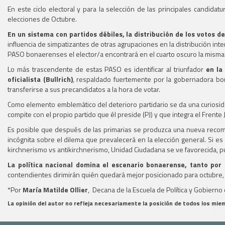
En este ciclo electoral y para la selección de las principales candida
elecciones de Octubre.
En un sistema con partidos débiles, la distribución de los votos
influencia de simpatizantes de otras agrupaciones en la distribución inte
PASO bonaerenses el elector/a encontrará en el cuarto oscuro la misma of
Lo más trascendente de estas PASO es identificar al triunfador
en la
oficialista (Bullrich)
, respaldado fuertemente por la gobernadora bon
transferirse a sus precandidatos a la hora de votar.
Como elemento emblemático del deterioro partidario se da una curiosida
compite con el propio partido que él preside (PJ) y que integra el Frente
Es posible que después de las primarias se produzca una nueva recompo
incógnita sobre el dilema que prevalecerá en la elección general. Si es
kirchnerismo vs antikirchnerismo, Unidad Ciudadana se ve favorecida, pues 
La
política nacional domina el escenario bonaerense, tanto por
contendientes dirimirán quién quedará mejor posicionado para octubre, 
*Por
María Matilde Ollier
, Decana de la Escuela de Política y Gobiern
La opinión del autor no refleja necesariamente la posición de todos los mi