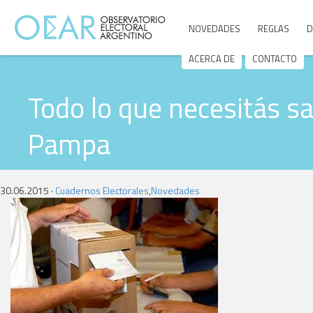
NOVEDADES
REGLAS
D
ACERCA DE
CONTACTO
Todo lo que necesitás sa
Pampa
30.06.2015 ·
Cuadernos Electorales
,
Novedades