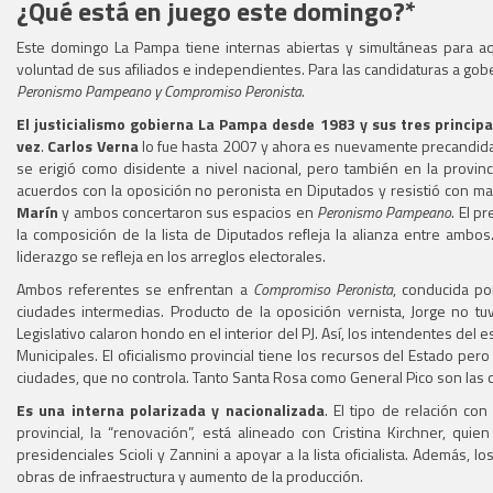
¿Qué está en juego este domingo?*
Este domingo La Pampa tiene internas abiertas y simultáneas para aqu
voluntad de sus afiliados e independientes. Para las candidaturas a gob
Peronismo Pampeano y Compromiso Peronista
.
El justicialismo gobierna La Pampa desde 1983 y sus tres princip
vez
.
Carlos Verna
lo fue hasta 2007 y ahora es nuevamente precandidat
se erigió como disidente a nivel nacional, pero también en la provi
acuerdos con la oposición no peronista en Diputados y resistió con ma
Marín
y ambos concertaron sus espacios en
Peronismo Pampeano
. El p
la composición de la lista de Diputados refleja la alianza entre ambos.
liderazgo se refleja en los arreglos electorales.
Ambos referentes se enfrentan a
Compromiso Peronista
, conducida po
ciudades intermedias. Producto de la oposición vernista, Jorge no tuv
Legislativo calaron hondo en el interior del PJ. Así, los intendentes de
Municipales. El oficialismo provincial tiene los recursos del Estado per
ciudades, que no controla. Tanto Santa Rosa como General Pico son las c
Es una interna polarizada y nacionalizada
. El tipo de relación co
provincial, la “renovación”, está alineado con Cristina Kirchner, q
presidenciales Scioli y Zannini a apoyar a la lista oficialista. Además, 
obras de infraestructura y aumento de la producción.