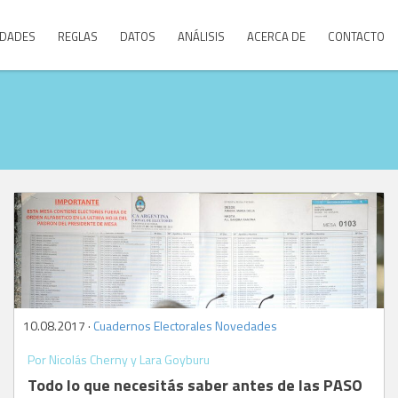
DADES
REGLAS
DATOS
ANÁLISIS
ACERCA DE
CONTACTO
10.08.2017 ·
Cuadernos Electorales
,
Novedades
Por Nicolás Cherny y Lara Goyburu
Todo lo que necesitás saber antes de las PASO